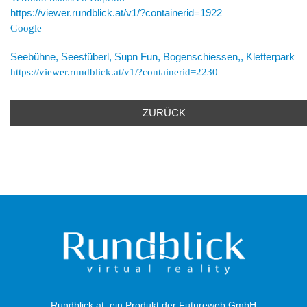
https://viewer.rundblick.at/v1/?containerid=1922
Google
Seebühne, Seestüberl, Supn Fun, Bogenschiessen,, Kletterpark
https://viewer.rundblick.at/v1/?containerid=2230
ZURÜCK
Rundblick.at, ein Produkt der Futureweb GmbH